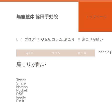
無痛整体 篠田手効院
トップページ
ブログ
Q＆A
,
コラム
,
肩こり
肩こりが酷い
2022.01
Q＆A
コラム
肩こり
肩こりが酷い
Tweet
Share
Hatena
Pocket
RSS
feedly
Pin it