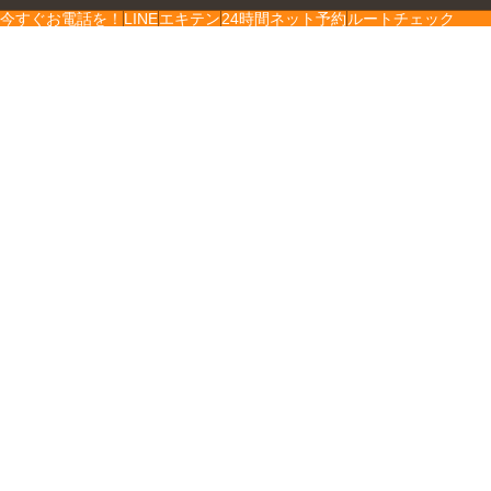
今すぐお電話を！
LINE
エキテン
24時間ネット予約
ルートチェック