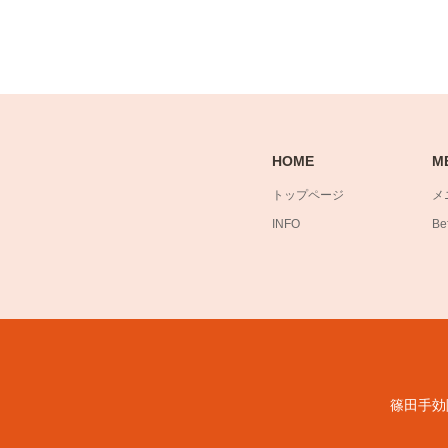
HOME
M
トップページ
メ
INFO
Bef
篠田手効