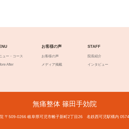
ENU
お客様の声
STAFF
ニュー・コース
お客様の声
院長紹介
ore After
メディア掲載
インタビュー
無痛整体 篠田手効院
院
〒509-0266 岐阜県可児市帷子新町2丁目26 名鉄西可児駅構内
0574