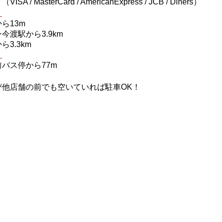
ト
（VISA / MasterCard / AmericanExpress / JCB / Diners）
】
ら13m
今渡駅から3.9km
3.3km
】
バス停から77m
び他店舗の前でも空いていれば駐車OK！