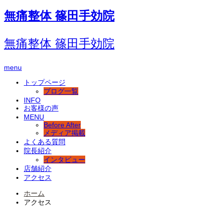
無痛整体 篠田手効院
無痛整体 篠田手効院
menu
トップページ
ブログ一覧
INFO
お客様の声
MENU
Before After
メディア掲載
よくある質問
院長紹介
インタビュー
店舗紹介
アクセス
ホーム
アクセス